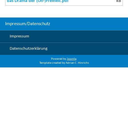
das Drama der (Un-)Freiheit.pdf
kB
Impressum/Datenschutz
Impressum
Datenschutzerklärung
Powered by
Joomla
.
Template created by Adrian C. Hinrichs