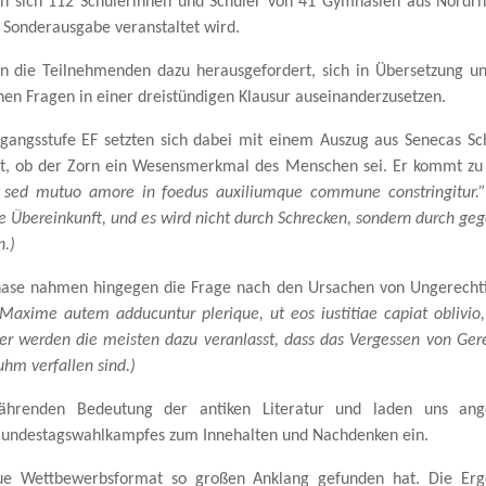
en sich 112 Schülerinnen und Schüler von 41 Gymnasien aus Nordrh
Sonderausgabe veranstaltet wird.
 die Teilnehmenden dazu herausgefordert, sich in Übersetzung un
hen Fragen in einer dreistündigen Klausur auseinanderzusetzen.
gangsstufe EF setzten sich dabei mit einem Auszug aus Senecas Schr
ht, ob der Zorn ein Wesensmerkmal des Menschen sei.
Er kommt zu 
re sed mutuo amore in foedus auxiliumque commune constringitur.
e Übereinkunft, und es wird nicht durch Schrecken, sondern durch g
.)
ase nahmen hingegen die Frage nach den Ursachen von Ungerechtigk
: „Maxime autem adducuntur plerique, ut eos iustitiae capiat oblivi
er werden die meisten dazu veranlasst, dass das Vergessen von Gerec
hm verfallen sind.)
ährenden Bedeutung der antiken Literatur und laden uns ange
s Bundestagswahlkampfes zum Innehalten und Nachdenken ein.
eue Wettbewerbsformat so großen Anklang gefunden hat. Die E