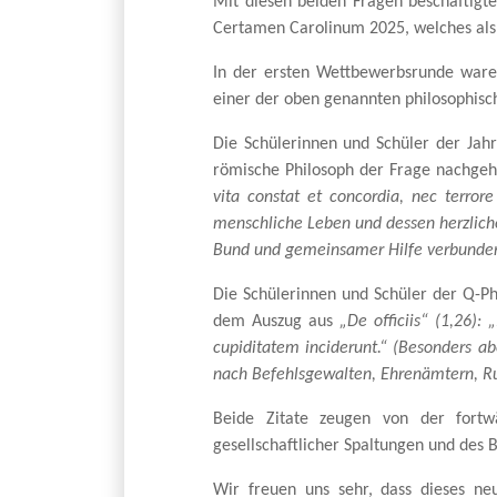
Mit diesen beiden Fragen beschäftigt
Certamen Carolinum 2025, welches als 
In der ersten Wettbewerbsrunde waren
einer der oben genannten philosophisc
Die Schülerinnen und Schüler der Jahr
römische Philosoph der Frage nachge
vita constat et concordia, nec terro
menschliche Leben und dessen herzlich
Bund und gemeinsamer Hilfe verbunden
Die Schülerinnen und Schüler der Q-Ph
dem Auszug aus
„De officiis“ (1,26)
cupiditatem inciderunt.“ (Besonders ab
nach Befehlsgewalten, Ehrenämtern, Ru
Beide Zitate zeugen von der fortw
gesellschaftlicher Spaltungen und de
Wir freuen uns sehr, dass dieses n