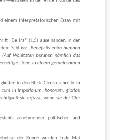
ein-Westfalen in der ersten Runde des
d einem interpretatorischen Essay mit
ift „De ira“ (1,5) auseinander, in der
dem Schluss: „
Beneficiis enim humana
”
(Auf Wohltaten beruhen nämlich das
egenseitige Liebe zu einem gemeinsamen
eiten in den Blick. Cicero schreibt in
o, cum in imperiorum, honorum, gloriae
htigkeit sie erfasst, wenn sie der Gier
sichts zunehmender politischer und
rgebnisse der Runde werden Ende Mai