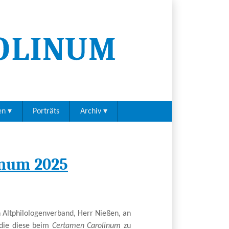
en
Porträts
Archiv
inum 2025
 Altphilologenverband, Herr Nießen, an
, die diese beim
Certamen Carolinum
zu