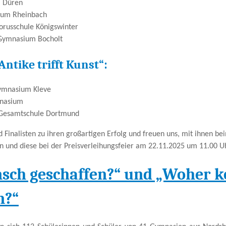
m Düren
sium Rheinbach
horusschule Königswinter
f-Gymnasium Bocholt
ntike trifft Kunst“:
Gymnasium Kleve
nasium
l Gesamtschule Dortmund
d Finalisten zu ihren großartigen Erfolg und freuen uns, mit ihnen b
 und diese bei der Preisverleihungsfeier am 22.11.2025 um 11.00 Uhr
nsch geschaffen?“ und „Woher
n?“