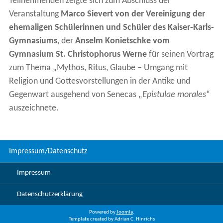
Teilnehmenden zeigte sich zum Abschluss der
Veranstaltung
Marco Sievert von der Vereinigung der
ehemaligen Schülerinnen und Schüler des Kaiser-Karls-
Gymnasiums
, der
Anselm Konietschke vom
Gymnasium St. Christophorus Werne
für seinen Vortrag
zum Thema „Mythos, Ritus, Glaube – Umgang mit
Religion und Gottesvorstellungen in der Antike und
Gegenwart ausgehend von Senecas „
Epistulae morales
“
auszeichnete.
Impressum/Datenschutz
Impressum
Datenschutzerklärung
Powered by
Joomla
.
Template created by Adrian C. Hinrichs