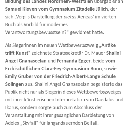
Bildung des Landes Nordrhein-Westfalen
übergab er an
Samuel Kieven vom Gymnasium Zitadelle Jülich
, der
sich „Vergils Darstellung der
pietas
Aeneas‘ im vierten
Buch als Vorbild für modernes
Verantwortungsbewusstsein?“ gewidmet hatte.
Als Siegerinnen im neuen Wettbewerbszweig
„Antike
trifft Kunst“
zeichnete Staatssekretär Dr. Mauer
Shalini
Angel Gnanaseelan
und
Fernanda Egger
, beide
vom
Erzbischöflichen Clara-Fey-Gymnasium Bonn
, sowie
Emily Gruber von der Friedrich-Albert-Lange Schule
Solingen
aus. Shalini Angel Gnanaseelan begeisterte das
Publik nicht nur als Siegerin dieses Wettbewerbszweiges
mit ihrer künstlerischen Interpretation von Daedalus und
Ikarus, sondern sorgte auch zum Abschluss der
Veranstaltung mit ihrer gesanglichen Darbietung von
Adeles „Skyfall“ für langandauernden Beifall.