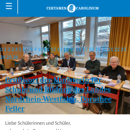
☰
0
1
2
3
4
5
6
7
8
9
10
11
12
13
14
15
16
17
18
19
20
21
22
23
24
25
26
Grußwort der Ministerin für
Schule und Bildung des Landes
Nordrhein-Westfalen, Dorothee
Feller
Liebe Schülerinnen und Schüler,